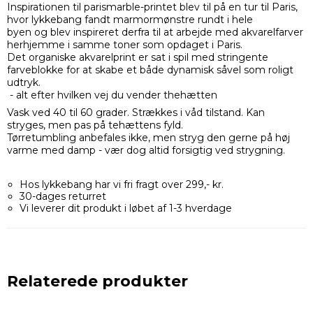
Inspirationen til parismarble-printet blev til på en tur til Paris,
hvor lykkebang fandt marmormønstre rundt i hele
byen og blev inspireret derfra til at arbejde med akvarelfarver
herhjemme i samme toner som opdaget i Paris.
Det organiske akvarelprint er sat i spil med stringente
farveblokke for at skabe et både dynamisk såvel som roligt
udtryk.
- alt efter hvilken vej du vender thehætten
Vask ved 40 til 60 grader. Strækkes i våd tilstand. Kan
stryges, men pas på tehættens fyld.
Tørretumbling anbefales ikke, men stryg den gerne på høj
varme med damp - vær dog altid forsigtig ved strygning.
Hos lykkebang har vi fri fragt over 299,- kr.
30-dages returret
Vi leverer dit produkt i løbet af 1-3 hverdage
Relaterede produkter