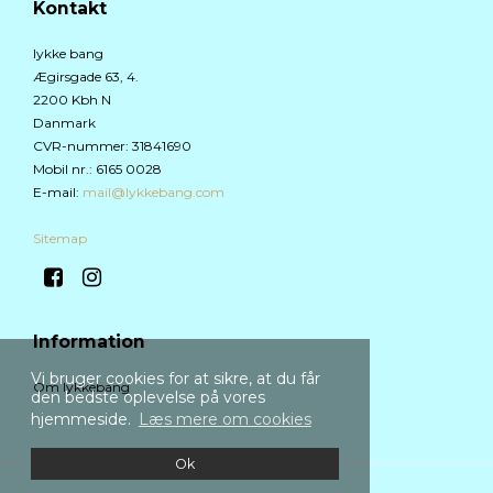
Kontakt
lykke bang
Ægirsgade 63, 4.
2200 Kbh N
Danmark
CVR-nummer
:
31841690
Mobil nr.
:
6165 0028
E-mail
:
mail@lykkebang.com
Sitemap
Information
Vi bruger cookies for at sikre, at du får
Om lykkebang
den bedste oplevelse på vores
hjemmeside.
Læs mere om cookies
Ok