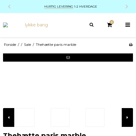
HURTIG LEVERING
1-2 HVERDAGE
0
Forside
/
/
Sale
/
Thehætte paris marble
Thehætte paris marble