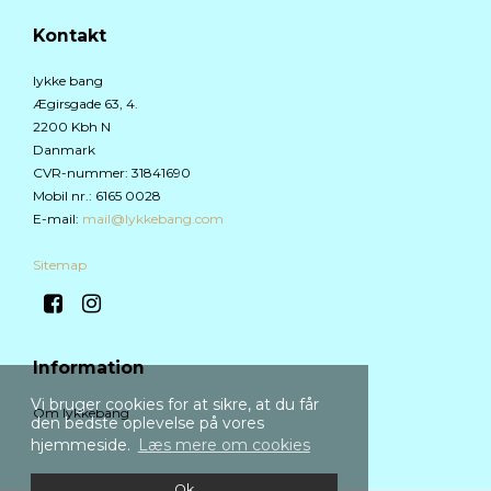
Kontakt
lykke bang
Ægirsgade 63, 4.
2200 Kbh N
Danmark
CVR-nummer
:
31841690
Mobil nr.
:
6165 0028
E-mail
:
mail@lykkebang.com
Sitemap
Information
Vi bruger cookies for at sikre, at du får
Om lykkebang
den bedste oplevelse på vores
hjemmeside.
Læs mere om cookies
Ok