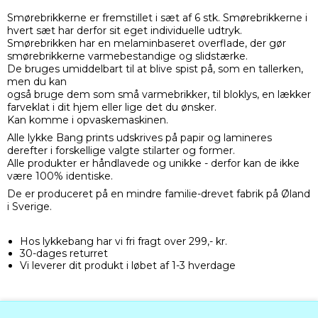
Smørebrikkerne er fremstillet i sæt af 6 stk. Smørebrikkerne i
hvert sæt har derfor sit eget individuelle udtryk.
Smørebrikken har en melaminbaseret overflade, der gør
smørebrikkerne varmebestandige og slidstærke.
De bruges umiddelbart til at blive spist på, som en tallerken,
men du kan
også bruge dem som små varmebrikker, til bloklys, en lækker
farveklat i dit hjem eller lige det du ønsker.
Kan komme i opvaskemaskinen.
Alle lykke Bang prints udskrives på papir og lamineres
derefter i forskellige valgte stilarter og former.
Alle produkter er håndlavede og unikke - derfor kan de ikke
være 100% identiske.
De er produceret på en mindre familie-drevet fabrik på Øland
i Sverige.
Hos lykkebang har vi fri fragt over 299,- kr.
30-dages returret
Vi leverer dit produkt i løbet af 1-3 hverdage