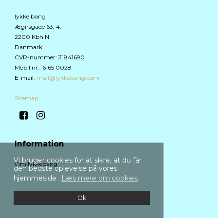
lykke bang
Ægirsgade 63, 4.
2200 Kbh N
Danmark
CVR-nummer
:
31841690
Mobil nr.
:
6165 0028
E-mail
:
mail@lykkebang.com
Sitemap
Information
Vi bruger cookies for at sikre, at du får
Om lykkebang
den bedste oplevelse på vores
hjemmeside.
Læs mere om cookies
Ok